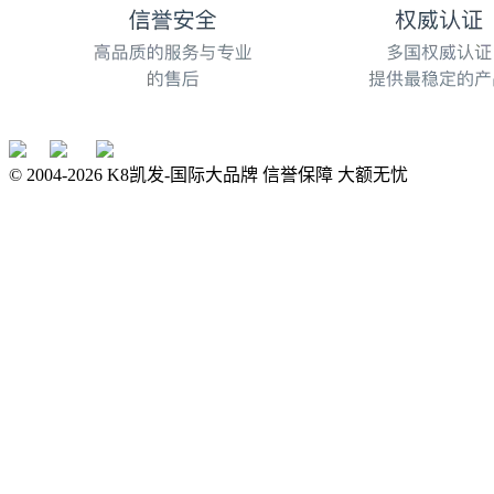
© 2004-
2026
K8凯发-国际大品牌 信誉保障 大额无忧