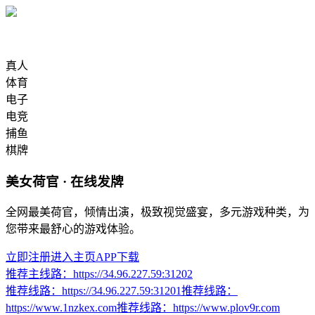
真人
体育
电子
电竞
捕鱼
棋牌
美女荷官 · 在线发牌
全网最美荷官，倾情出演，极致视觉盛宴，多元游戏种类，为
您带来最舒心的游戏体验。
立即注册
进入主页
APP下载
推荐主线路：
https://34.96.227.59:31202
推荐线路：
https://34.96.227.59:31201
推荐线路：
https://www.1nzkex.com
推荐线路：
https://www.plov9r.com