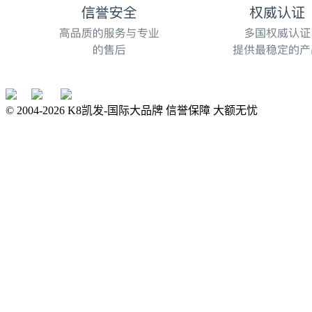
© 2004-
2026
K8凯发-国际大品牌 信誉保障 大额无忧