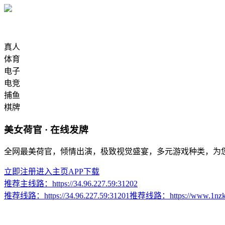
真人
体育
电子
电竞
捕鱼
棋牌
美女荷官 · 在线发牌
全网最美荷官，倾情出演，极致视觉盛宴，多元游戏种类，为
立即注册
进入主页
APP下载
推荐主线路：
https://34.96.227.59:31202
推荐线路：
https://34.96.227.59:31201
推荐线路：
https://www.1nz