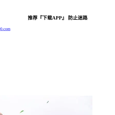
推荐『下载APP』 防止迷路
00.com