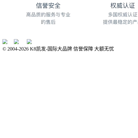
© 2004-
2026
K8凯发-国际大品牌 信誉保障 大额无忧