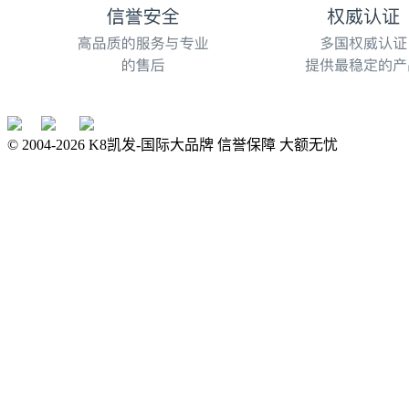
© 2004-
2026
K8凯发-国际大品牌 信誉保障 大额无忧