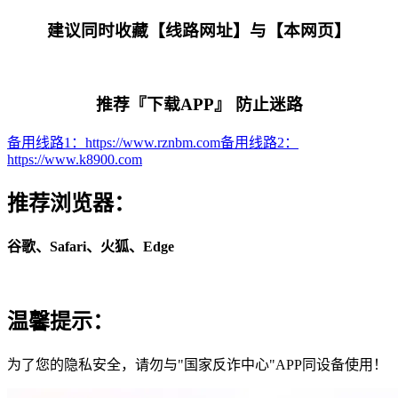
建议同时收藏【线路网址】与【本网页】
推荐『下载APP』 防止迷路
备用线路
1
：
https://www.rznbm.com
备用线路
2
：
https://www.k8900.com
推荐浏览器：
谷歌、Safari、火狐、Edge
温馨提示：
为了您的隐私安全，请勿与"国家反诈中心"APP同设备使用！