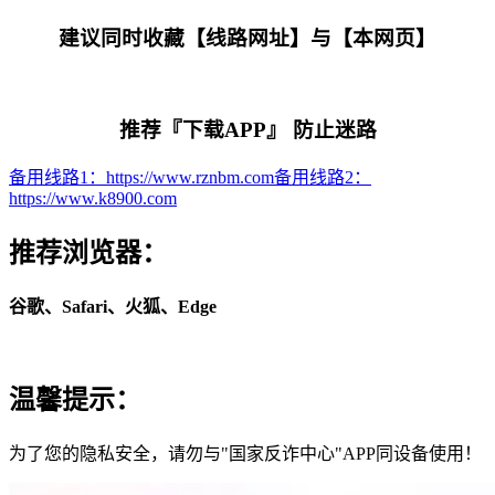
建议同时收藏【线路网址】与【本网页】
推荐『下载APP』 防止迷路
备用线路
1
：
https://www.rznbm.com
备用线路
2
：
https://www.k8900.com
推荐浏览器：
谷歌、Safari、火狐、Edge
温馨提示：
为了您的隐私安全，请勿与"国家反诈中心"APP同设备使用！