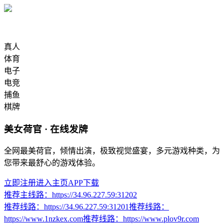
真人
体育
电子
电竞
捕鱼
棋牌
美女荷官 · 在线发牌
全网最美荷官，倾情出演，极致视觉盛宴，多元游戏种类，为
您带来最舒心的游戏体验。
立即注册
进入主页
APP下载
推荐主线路：
https://34.96.227.59:31202
推荐线路：
https://34.96.227.59:31201
推荐线路：
https://www.1nzkex.com
推荐线路：
https://www.plov9r.com