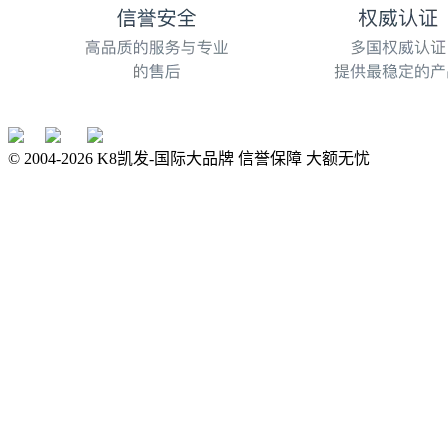
© 2004-
2026
K8凯发-国际大品牌 信誉保障 大额无忧