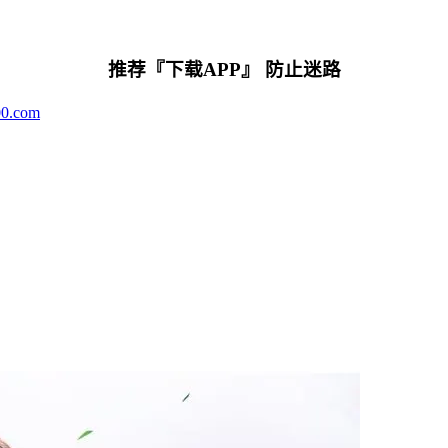
推荐『下载APP』 防止迷路
00.com