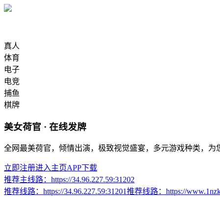
真人
体育
电子
电竞
捕鱼
棋牌
美女荷官 · 在线发牌
全网最美荷官，倾情出演，极致视觉盛宴，多元游戏种类，为
立即注册
进入主页
APP下载
推荐主线路：
https://34.96.227.59:31202
推荐线路：
https://34.96.227.59:31201
推荐线路：
https://www.1nz