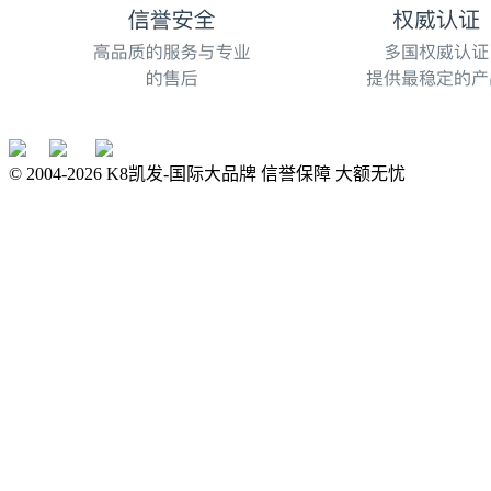
© 2004-
2026
K8凯发-国际大品牌 信誉保障 大额无忧