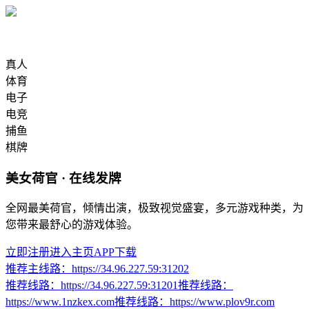
真人
体育
电子
电竞
捕鱼
棋牌
美女荷官 · 在线发牌
全网最美荷官，倾情出演，极致视觉盛宴，多元游戏种类，为
您带来最舒心的游戏体验。
立即注册
进入主页
APP下载
推荐主线路：
https://34.96.227.59:31202
推荐线路：
https://34.96.227.59:31201
推荐线路：
https://www.1nzkex.com
推荐线路：
https://www.plov9r.com