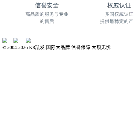
© 2004-
2026
K8凯发-国际大品牌 信誉保障 大额无忧