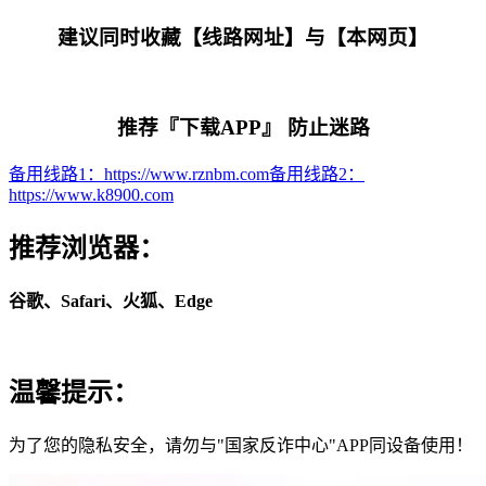
建议同时收藏【线路网址】与【本网页】
推荐『下载APP』 防止迷路
备用线路
1
：
https://www.rznbm.com
备用线路
2
：
https://www.k8900.com
推荐浏览器：
谷歌、Safari、火狐、Edge
温馨提示：
为了您的隐私安全，请勿与"国家反诈中心"APP同设备使用！