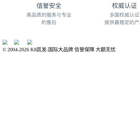
© 2004-
2026
K8凯发-国际大品牌 信誉保障 大额无忧