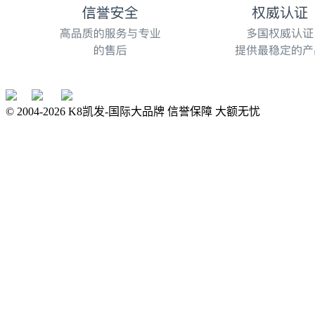
© 2004-
2026
K8凯发-国际大品牌 信誉保障 大额无忧