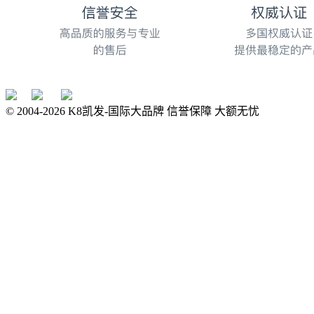
© 2004-
2026
K8凯发-国际大品牌 信誉保障 大额无忧