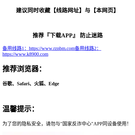
建议同时收藏【线路网址】与【本网页】
推荐『下载APP』 防止迷路
备用线路
1
：
https://www.rznbm.com
备用线路
2
：
https://www.k8900.com
推荐浏览器：
谷歌、Safari、火狐、Edge
温馨提示：
为了您的隐私安全，请勿与"国家反诈中心"APP同设备使用！