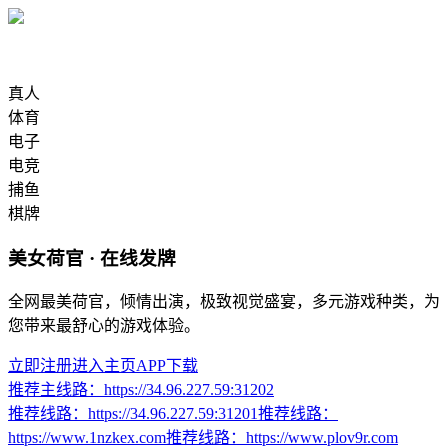
真人
体育
电子
电竞
捕鱼
棋牌
美女荷官 · 在线发牌
全网最美荷官，倾情出演，极致视觉盛宴，多元游戏种类，为
您带来最舒心的游戏体验。
立即注册
进入主页
APP下载
推荐主线路：
https://34.96.227.59:31202
推荐线路：
https://34.96.227.59:31201
推荐线路：
https://www.1nzkex.com
推荐线路：
https://www.plov9r.com