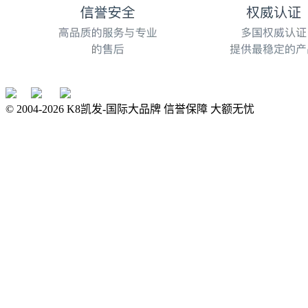
© 2004-
2026
K8凯发-国际大品牌 信誉保障 大额无忧