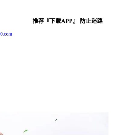
推荐『下载APP』 防止迷路
00.com