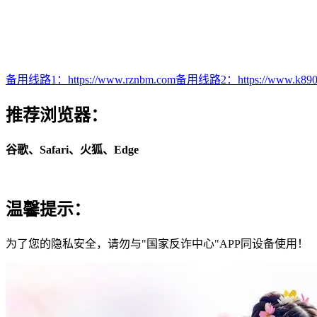
备用线路
1
：
https://www.rznbm.com
备用线路
2
：
https://www.k89
推荐浏览器：
谷歌、Safari、火狐、Edge
温馨提示：
为了您的隐私安全，请勿与"国家反诈中心"APP同设备使用！