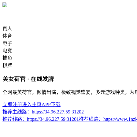
真人
体育
电子
电竞
捕鱼
棋牌
美女荷官 · 在线发牌
全网最美荷官，倾情出演，极致视觉盛宴，多元游戏种类，为
立即注册
进入主页
APP下载
推荐主线路：
https://34.96.227.59:31202
推荐线路：
https://34.96.227.59:31201
推荐线路：
https://www.1nz